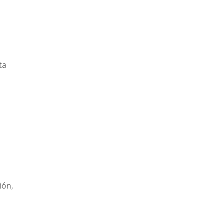
ta
ión,