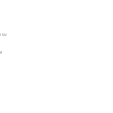
y su
.
ta