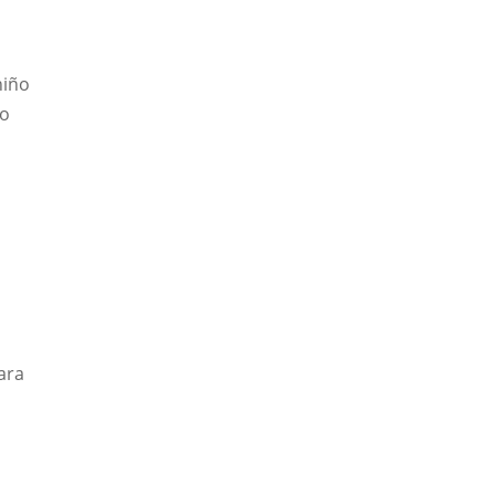
niño
to
ara