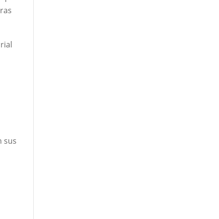
tras
rial
n sus