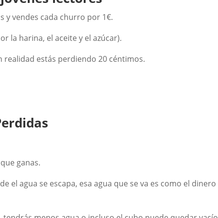
 y vendes cada churro por 1€.
 la harina, el aceite y el azúcar).
n realidad estás perdiendo 20 céntimos.
Perdidas
o que ganas.
nde el agua se escapa, esa agua que se va es como el dinero
al, tendrás menos agua o incluso el cubo puede quedar vacío