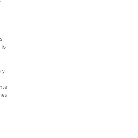
s,
 lo
s y
nte
ches