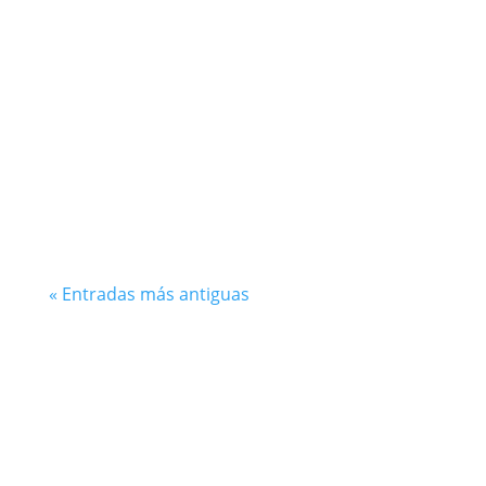
¡Hola, pequeños curiosos!, hoy vamos a
explorar el emocionante mundo de los
proveedores. ¿Alguna vez te has
preguntado de dónde vienen los...
« Entradas más antiguas